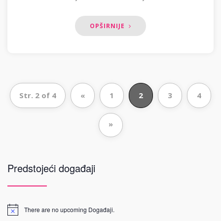
OPŠIRNIJE
Str. 2 of 4
«
1
2
3
4
»
Predstojeći događaji
There are no upcoming Događaji.