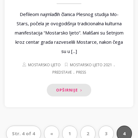
Defileom najmlađih članica Plesnog studija Mo-
Stars, počela je ovogodišnja tradicionalna kulturna
manifestacija “Mostarsko ljeto”. Mališani su šetnjom
kroz centar grada razveselili Mostarce, nakon čega
su u [...]
.
MOSTARSKO LJETO
MOSTARSKO LJETO 2021
.
PREDSTAVE
PRESS
OPŠIRNIJE
Str. 4 of 4
«
1
2
3
4