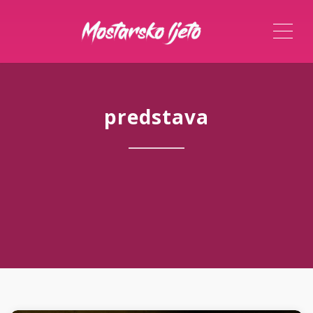
ME
predstava