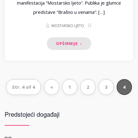
manifestacija “Mostarsko ljeto“. Publika je glumce
predstave “Brašno u venama”: […]
MOSTARSKO LJETO
OPŠIRNIJE
Str. 4 of 4
«
1
2
3
4
Predstojeći događaji