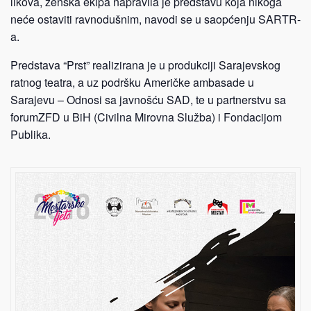
likova, ženska ekipa napravila je predstavu koja nikoga
neće ostaviti ravnodušnim, navodi se u saopćenju SARTR-
a.
Predstava “Prst” realizirana je u produkciji Sarajevskog
ratnog teatra, a uz podršku Američke ambasade u
Sarajevu – Odnosi sa javnošću SAD, te u partnerstvu sa
forumZFD u BiH (Civilna Mirovna Služba) i Fondacijom
Publika.