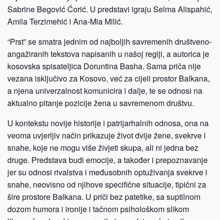
Sabrine Begović Ćorić. U predstavi igraju Selma Alispahić,
Amila Terzimehić i Ana-Mia Milić.
“Prst” se smatra jednim od najboljih savremenih društveno-
angažiranih tekstova napisanih u našoj regiji, a autorica je
kosovska spisateljica Doruntina Basha. Sama priča nije
vezana isključivo za Kosovo, već za cijeli prostor Balkana,
a njena univerzalnost komunicira i dalje, te se odnosi na
aktualno pitanje pozicije žena u savremenom društvu.
U kontekstu novije historije i patrijarhalnih odnosa, ona na
veoma uvjerljiv način prikazuje život dvije žene, svekrve i
snahe, koje ne mogu više živjeti skupa, ali ni jedna bez
druge. Predstava budi emocije, a također i prepoznavanje
jer su odnosi rivalstva i međusobnih optuživanja svekrve i
snahe, neovisno od njihove specifične situacije, tipični za
šire prostore Balkana. U priči bez patetike, sa suptilnom
dozom humora i ironije i tačnom psihološkom slikom