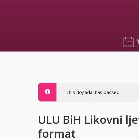
20.06.2
This događaj has passed.
ULU BiH Likovni lje
format