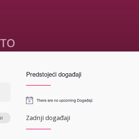
STO
 Mostar
Predstojeći događaji
 13
neretvanski
d Herzegovina
There are no upcoming Događaji.
P
Zadnji događaji
I