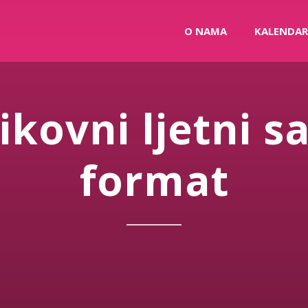
O NAMA
KALENDAR
kovni ljetni s
format