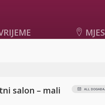
VRIJEME
MJE
023. u 20:30
-
22:00
Centar za kulturu
Rade Bitange
Mostar
,
Hercegovačko-
kanton
88000
Bosnia an
+ GOOGLE MA
tni salon – mali
ALL DOGAĐAJ