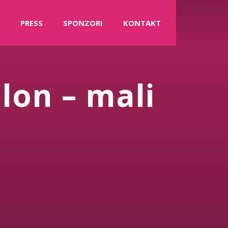
PRESS
SPONZORI
KONTAKT
alon – mali