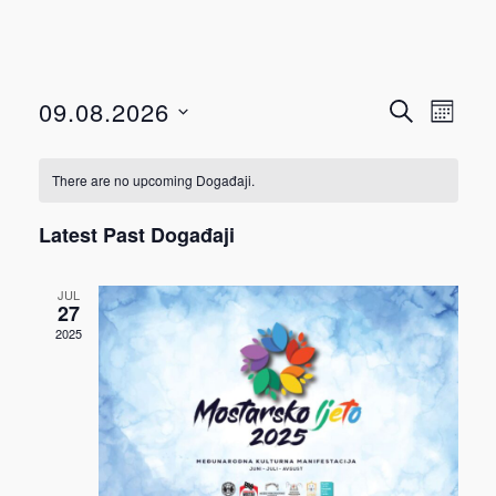
Događ
Dog
09.08.2026
TRAŽI
MJESEC
View
Select
Searc
Navi
date.
There are no upcoming Događaji.
and
Latest Past Događaji
Views
JUL
Navig
27
2025