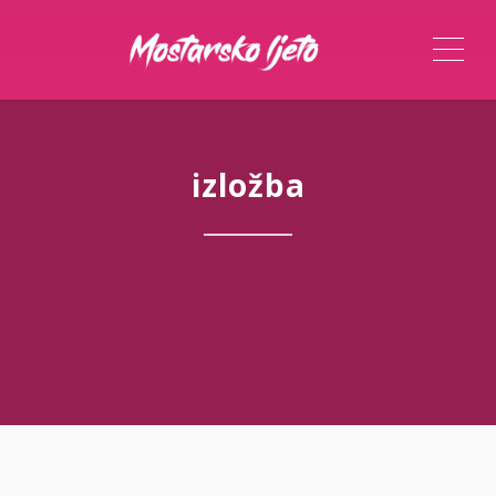
ME
izložba