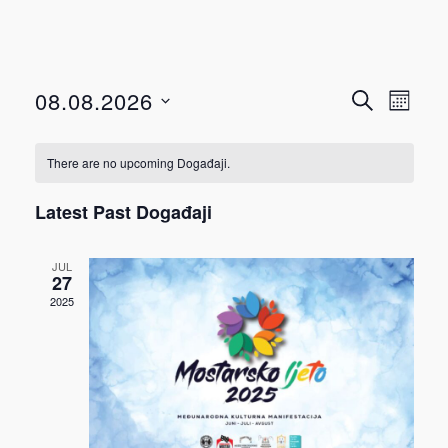
Događ
Dog
08.08.2026
TRAŽI
MJESEC
View
Select
Searc
Navi
date.
There are no upcoming Događaji.
and
Latest Past Događaji
Views
JUL
Navig
27
2025