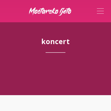
ME
koncert