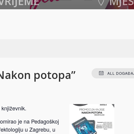
VRIJEME
MJE
021. u 19:30
-
20:30
Narodna biblioteka (odj
Mostar
,
Bosnia and H
+ GOOGLE MA
“Nakon potopa”
ALL DOGAĐAJ
književnik.
omirao je na Pedagoškoj
fektologiju u Zagrebu, u