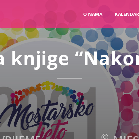
O NAMA
KALENDAR
a knjige “Nako