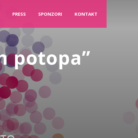
PRESS
SPONZORI
KONTAKT
n potopa”