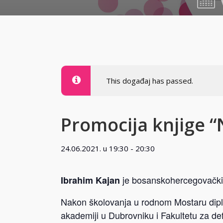
24.06.2
This događaj has passed.
Promocija knjige 
24.06.2021. u 19:30
-
20:30
je bosanskohercegovački 
Ibrahim Kajan
Nakon školovanja u rodnom Mostaru dipl
akademiji u Dubrovniku i Fakultetu za de