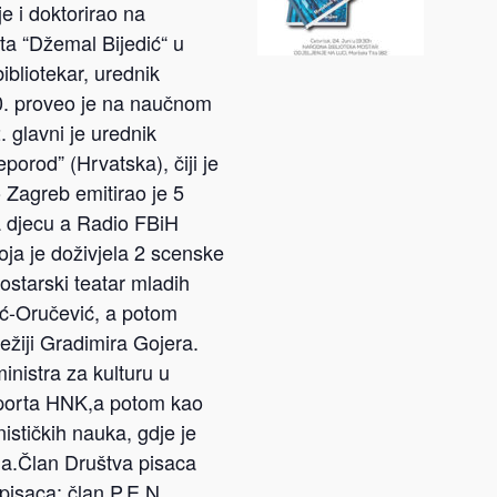
e i doktorirao na
ta “Džemal Bijedić“ u
ibliotekar, urednik
0. proveo je na naučnom
. glavni je urednik
orod” (Hrvatska), čiji je
 Zagreb emitirao je 5
a djecu a Radio FBiH
oja je doživjela 2 scenske
ostarski teatar mladih
tić-Oručević, a potom
ežiji Gradimira Gojera.
nistra za kulturu u
 sporta HNK,a potom kao
stičkih nauka, gdje je
ana.Član Društva pisaca
pisaca; član P.E.N.