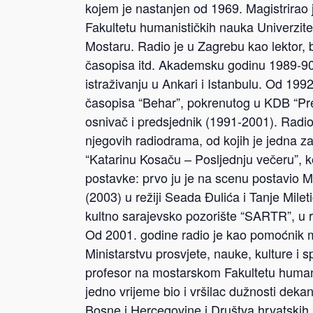
kojem je nastanjen od 1969. Magistrirao j
Fakultetu humanističkih nauka Univerzite
Mostaru. Radio je u Zagrebu kao lektor, b
časopisa itd. Akademsku godinu 1989-9
istraživanju u Ankari i Istanbulu. Od 1992
časopisa “Behar”, pokrenutog u KDB “Prep
osnivač i predsjednik (1991-2001). Radio
njegovih radiodrama, od kojih je jedna z
“Katarinu Kosaču – Posljednju večeru”, k
postavke: prvo ju je na scenu postavio M
(2003) u režiji Seada Đulića i Tanje Mile
kultno sarajevsko pozorište “SARTR”, u r
Od 2001. godine radio je kao pomoćnik mi
Ministarstvu prosvjete, nauke, kulture i
profesor na mostarskom Fakultetu humani
jedno vrijeme bio i vršilac dužnosti dek
Bosne i Hercegovine i Društva hrvatskih 