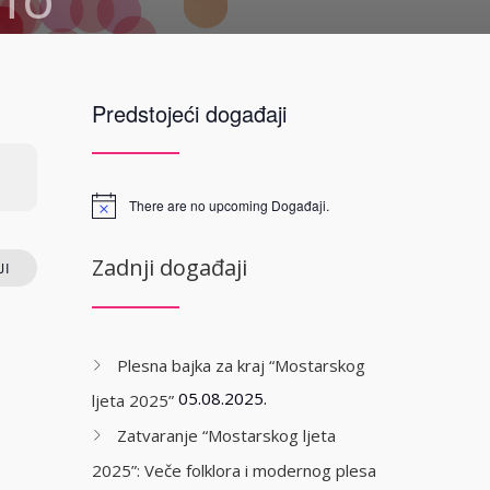
STO
eljenje Luka)
Predstojeći događaji
erzegovina
P
There are no upcoming Događaji.
Zadnji događaji
I
Plesna bajka za kraj “Mostarskog
05.08.2025.
ljeta 2025”
Zatvaranje “Mostarskog ljeta
2025”: Veče folklora i modernog plesa