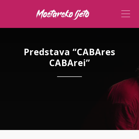
ME
Predstava “CABAres
CABArei”