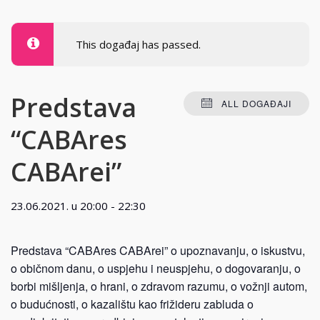
This događaj has passed.
Predstava
ALL DOGAĐAJI
“CABAres
CABArei”
23.06.2021. u 20:00
-
22:30
Predstava “CABAres CABArei” o upoznavanju, o iskustvu,
o običnom danu, o uspjehu i neuspjehu, o dogovaranju, o
borbi mišljenja, o hrani, o zdravom razumu, o vožnji autom,
o budućnosti, o kazalištu kao frižideru zabluda o