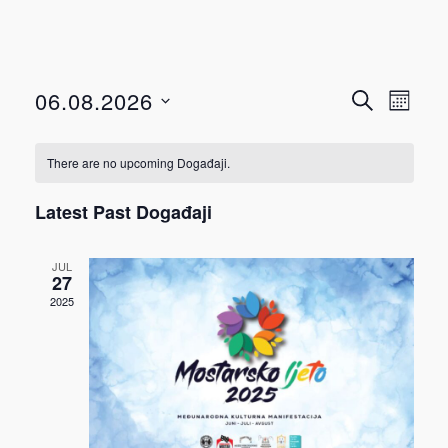
Događ
Dog
06.08.2026
TRAŽI
MJESEC
View
Select
Searc
Navi
date.
There are no upcoming Događaji.
and
Latest Past Događaji
Views
JUL
Navig
27
2025