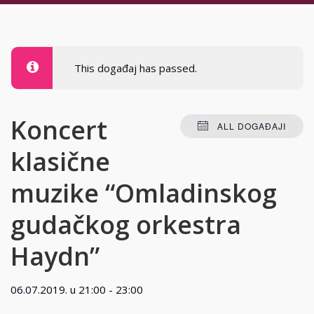
This događaj has passed.
Koncert
ALL DOGAĐAJI
klasične
muzike “Omladinskog
gudačkog orkestra
Haydn”
06.07.2019. u 21:00
-
23:00