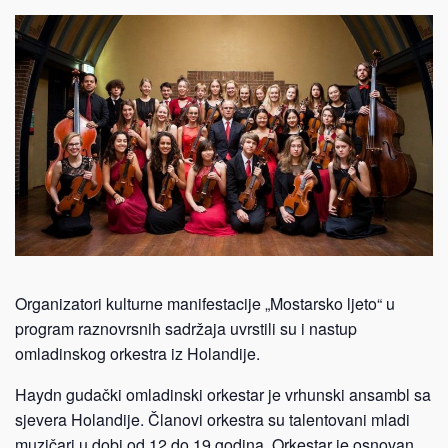
Organizatori kulturne manifestacije „Mostarsko ljeto“ u
program raznovrsnih sadržaja uvrstili su i nastup
omladinskog orkestra iz Holandije.
Haydn gudački omladinski orkestar je vrhunski ansambl sa
sjevera Holandije. Članovi orkestra su talentovani mladi
muzičari u dobi od 12 do 19 godina. Orkestar je osnovan