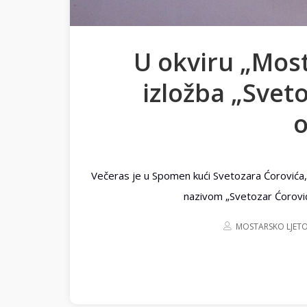
U okviru „Most
izložba „Svet
o
Večeras je u Spomen kući Svetozara Ćorovića, 
nazivom „Svetozar Ćorović
MOSTARSKO LJET