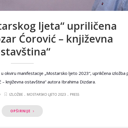
arskog ljeta“ upriličena
ozar Ćorović – književna
stavština“
u okviru manifestacije „Mostarsko ljeto 2023“, upriličena izložba
 – književna ostavština“ autora Ibrahima Dizdara.
.
.
O
IZLOŽBE
MOSTARSKO LJETO 2023
PRESS
OPŠIRNIJE