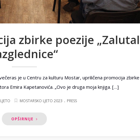
ja zbirke poezije „Zaluta
azglednice“
večeras je u Centru za kulturu Mostar, upriličena promocija zbirke
utora Emira Kapetanovića. „Ovo je druga moja knjiga. […]
.
LJETO
MOSTARSKO LJETO 2023
PRESS
OPŠIRNIJE