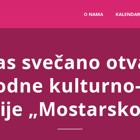
O NAMA
KALENDAR
as svečano otv
dne kulturno-t
ije „Mostarsko 