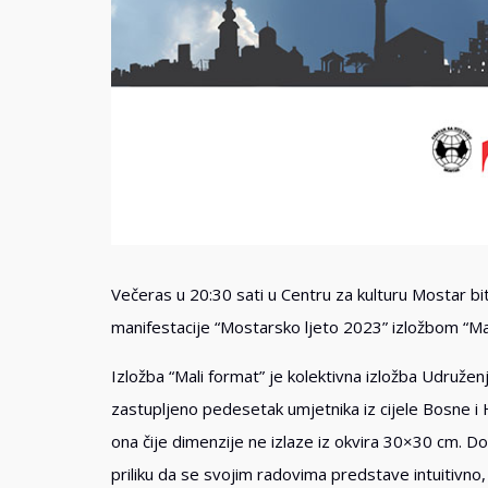
Večeras u 20:30 sati u Centru za kulturu Mostar b
manifestacije “Mostarsko ljeto 2023” izložbom “M
Izložba “Mali format” je kolektivna izložba Udruženj
zastupljeno pedesetak umjetnika iz cijele Bosne i 
ona čije dimenzije ne izlaze iz okvira 30×30 cm. Dop
priliku da se svojim radovima predstave intuitivno, 