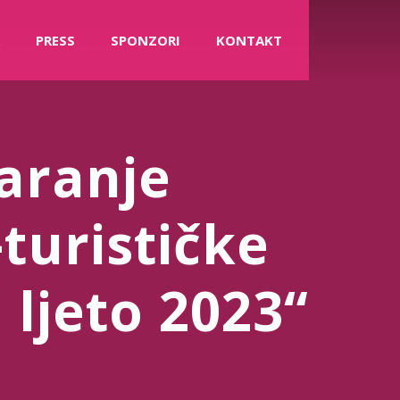
PRESS
SPONZORI
KONTAKT
aranje
urističke
ljeto 2023“