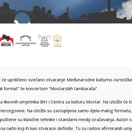
it će upriličeno svečano otvaranje Međunarodne kulturno-turističk
ali format” te koncertom “Mostarskih tamburaša”.
a likovnih umjetnika BiH i Centra za kulturu Mostar. Na izložbi će bi
Hercegovine. Na izložbi su zastupljena samo djela malog formata,
uštene su klasične tehnike i standarni mediji izražavanja. Autori s
na način koji ih kao stvarace definiše. Tu su radovi afirmiranih umje