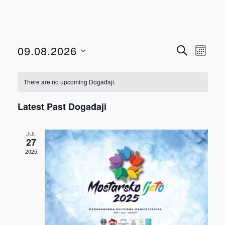
Događ
Dog
09.08.2026
TRAŽI
MJESEC
View
Select
Searc
Navi
date.
There are no upcoming Događaji.
and
Latest Past Događaji
Views
JUL
Navig
27
2025