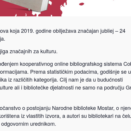
ova koja 2019. godine obilježava značajan jubliej – 24
ja.
jiga značajnih za kulturu.
ođenjem kooperativnog online bibliografskog sistema Co
nformacijama. Prema statističkim podacima, godišnje se u
a iz različitih kategorija. Cilj nam je da u budućnosti
ulture ali i bibliotečke djelatnosti ne samo na području 
dočanstvo o postojanju Narodne biblioteke Mostar, o nje
ištena iz vlastitih izvora, a autori su bibliotekari na čel
 odgovornim urednikom.