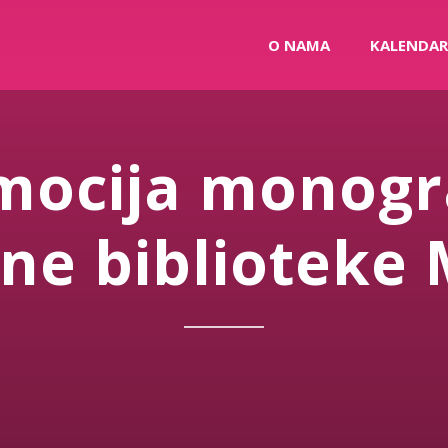
O NAMA
KALENDAR
mocija monogra
ne biblioteke 