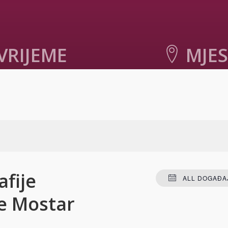
VRIJEME
MJE
019. u 20:00
-
21:00
Klub čitalaca Narodne bib
Luka, Maršala Ti
Mostar
,
88000
Bosnia an
+ GOOGLE MA
fije
ALL DOGAĐAJ
e Mostar