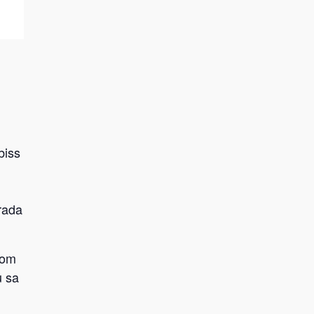
biss
Grada
nom
u sa