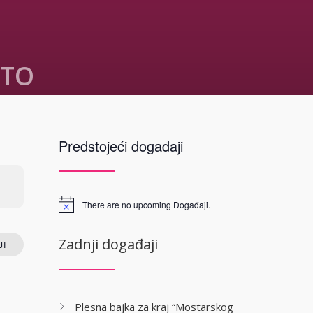
STO
lioteke Mostar
Predstojeći događaji
ta 182
d Herzegovina
P
There are no upcoming Događaji.
Zadnji događaji
I
Plesna bajka za kraj “Mostarskog