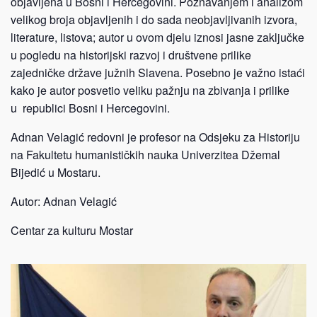
objavljena u Bosni i Hercegovini. Poznavanjem i analizom
velikog broja objavljenih i do sada neobjavljivanih izvora,
literature, listova; autor u ovom djelu iznosi jasne zaključke
u pogledu na historijski razvoj i društvene prilike
zajedničke države južnih Slavena. Posebno je važno istaći
kako je autor posvetio veliku pažnju na zbivanja i prilike
u republici Bosni i Hercegovini.
Adnan Velagić redovni je profesor na Odsjeku za Historiju
na Fakultetu humanističkih nauka Univerzitea Džemal
Bijedić u Mostaru.
Autor: Adnan Velagić
Centar za kulturu Mostar