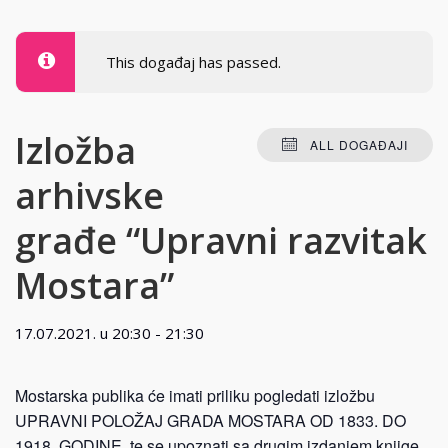
This događaj has passed.
Izložba
ALL DOGAĐAJI
arhivske
građe “Upravni razvitak
Mostara”
17.07.2021. u 20:30
-
21:30
Mostarska publika će imati priliku pogledati izložbu
UPRAVNI POLOŽAJ GRADA MOSTARA OD 1833. DO
1918. GODINE te se upoznati sa drugim izdanjem knjige