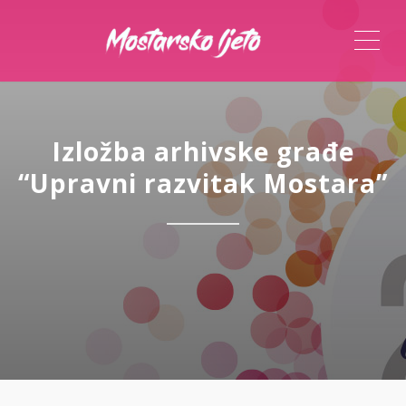
ME
Izložba arhivske građe
“Upravni razvitak Mostara”