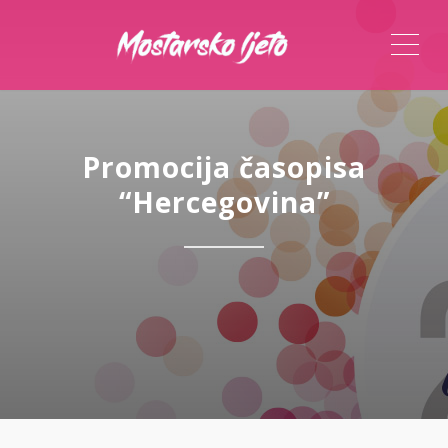
ME
Promocija časopisa
“Hercegovina”