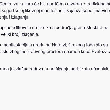
entru za kulturu će biti upriličeno otvaranje tradicionaln
vakogodišnjoj likovnoj manifestaciji koja iza sebe ima viš
nja i izlaganja.
upljanje likovnih umjetnika s područja grada Mostara, s
eliki broj izlaganja.
na manifestacija u gradu na Neretvi, što zbog toga što su
je što zbog inspirativnog prostora spomen kuće Svetozar
irana je izložba radova te uručivanje certifikata učesnici