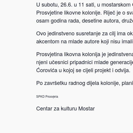
U subotu, 26.6. u 11 sati, u mostarskom C
Prosvjetine likovne kolonije. Riječ je o s
osam godina rada, desetine autora, druže
Ovo jedinstveno susretanje za cilj ima ok
akcentom na mlade autore koji nisu imali v
Prosvjetina likovna kolonija je jedinstve
njeni učesnici pripadnici mlade generaci
Ćorovića u kojoj se cijeli projekt i odvija.
Po završetku radnog dijela kolonije, plan
SPKD Prosvjeta
Centar za kulturu Mostar