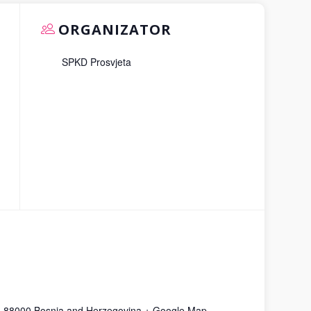
ORGANIZATOR
SPKD Prosvjeta
n
88000
Bosnia and Herzegovina
+ Google Map