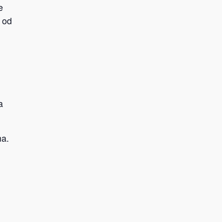
e
e od
a
ma.