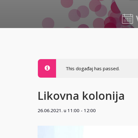
26.06.2
This događaj has passed.
Likovna kolonija
26.06.2021. u 11:00
-
12:00