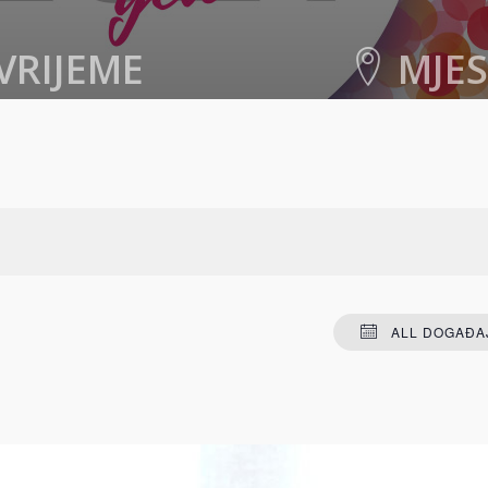
VRIJEME
MJE
021. u 11:00
-
12:00
Centar za kulturu
Rade Bitange
Mostar
,
Hercegovačko-
kanton
88000
Bosnia an
+ GOOGLE MA
ALL DOGAĐAJ