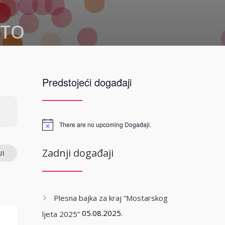
STO
 Mostar
Predstojeći događaji
 13
neretvanski
d Herzegovina
There are no upcoming Događaji.
P
Zadnji događaji
I
Plesna bajka za kraj “Mostarskog
05.08.2025.
ljeta 2025”