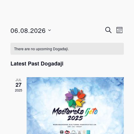
Događ
Dog
06.08.2026
TRAŽI
MJESEC
View
Select
Searc
Navi
date.
There are no upcoming Događaji.
and
Latest Past Događaji
Views
JUL
Navig
27
2025