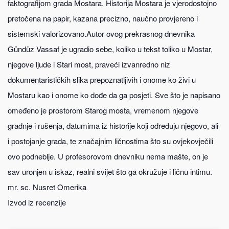
faktografijom grada Mostara. Historija Mostara je vjerodostojno
pretočena na papir, kazana precizno, naučno provjereno i
sistemski valorizovano.Autor ovog prekrasnog dnevnika
Gündüz Vassaf je ugradio sebe, koliko u tekst toliko u Mostar,
njegove ljude i Stari most, praveći izvanredno niz
dokumentarističkih slika prepoznatljivih i onome ko živi u
Mostaru kao i onome ko dođe da ga posjeti. Sve što je napisano
omeđeno je prostorom Starog mosta, vremenom njegove
gradnje i rušenja, datumima iz historije koji određuju njegovo, ali
i postojanje grada, te značajnim ličnostima što su ovjekovječili
ovo podneblje. U profesorovom dnevniku nema mašte, on je
sav uronjen u iskaz, realni svijet što ga okružuje i ličnu intimu.
mr. sc. Nusret Omerika
Izvod iz recenzije