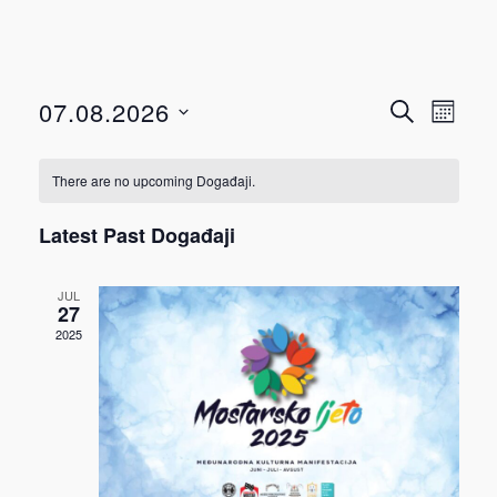
Događ
Dog
07.08.2026
TRAŽI
MJESEC
View
Select
Searc
Navi
date.
There are no upcoming Događaji.
and
Latest Past Događaji
Views
JUL
Navig
27
2025