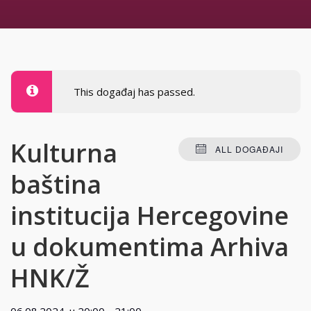
This događaj has passed.
Kulturna
ALL DOGAĐAJI
baština
institucija Hercegovine
u dokumentima Arhiva
HNK/Ž