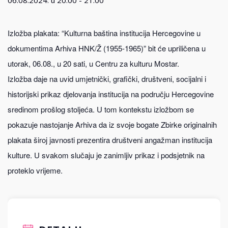
06.08.2024. u 20:00
-
21:00
Izložba plakata: “Kulturna baština institucija Hercegovine u
dokumentima Arhiva HNK/Ž (1955-1965)” bit će upriličena u
utorak, 06.08., u 20 sati, u Centru za kulturu Mostar.
Izložba daje na uvid umjetnički, grafički, društveni, socijalni i
historijski prikaz djelovanja institucija na području Hercegovine
sredinom prošlog stoljeća. U tom kontekstu izložbom se
pokazuje nastojanje Arhiva da iz svoje bogate Zbirke originalnih
plakata široj javnosti prezentira društveni angažman institucija
kulture. U svakom slučaju je zanimljiv prikaz i podsjetnik na
proteklo vrijeme.