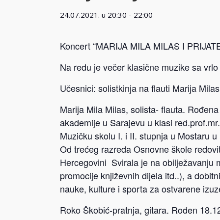
24.07.2021. u 20:30
-
22:00
Koncert “MARIJA MILA MILAS I PRIJATE
Na redu je večer klasične muzike sa vrlo
Učesnici: solistkinja na flauti Marija Mil
Marija Mila Milas, solista- flauta. Rođe
akademije u Sarajevu u klasi red.prof.mr
Muzičku skolu I. i II. stupnja u Mostaru u
Od trećeg razreda Osnovne škole redovit
Hercegovini Svirala je na obilježavanju 
promocije književnih dijela itd..), a dobi
nauke, kulture i sporta za ostvarene izuz
Roko Škobić-pratnja, gitara. Rođen 18.1