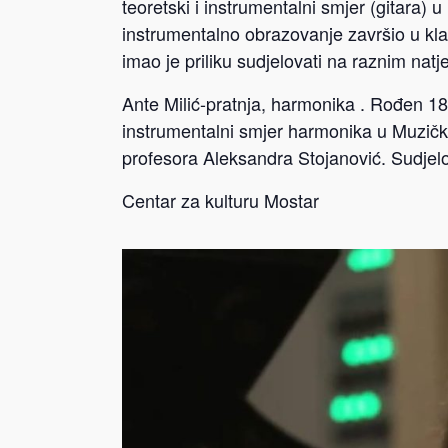
teoretski i instrumentalni smjer (gitara) u
instrumentalno obrazovanje završio u k
imao je priliku sudjelovati na raznim natj
Ante Milić-pratnja, harmonika . Rođen 1
instrumentalni smjer harmonika u Muzičkoj
profesora Aleksandra Stojanović. Sudjel
Centar za kulturu Mostar