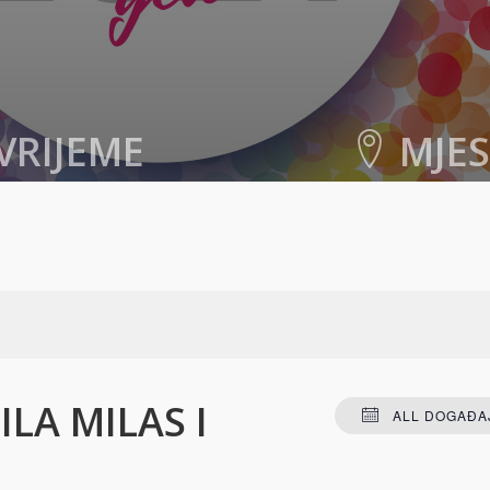
VRIJEME
MJE
021. u 20:30
-
22:00
Centar za kulturu
Rade Bitange
Mostar
,
Hercegovačko-
kanton
88000
Bosnia an
+ GOOGLE MA
ILA MILAS I
ALL DOGAĐAJ