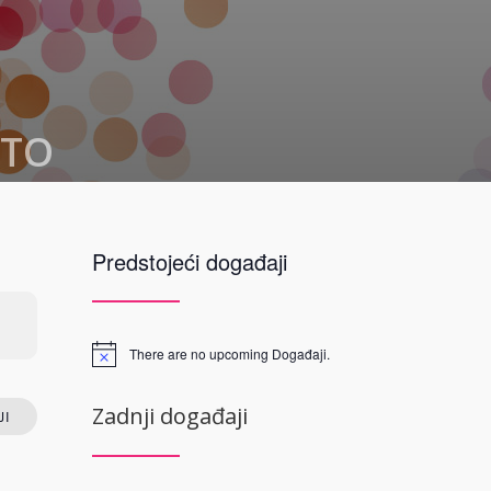
STO
 Mostar
Predstojeći događaji
 13
neretvanski
d Herzegovina
There are no upcoming Događaji.
P
Zadnji događaji
I