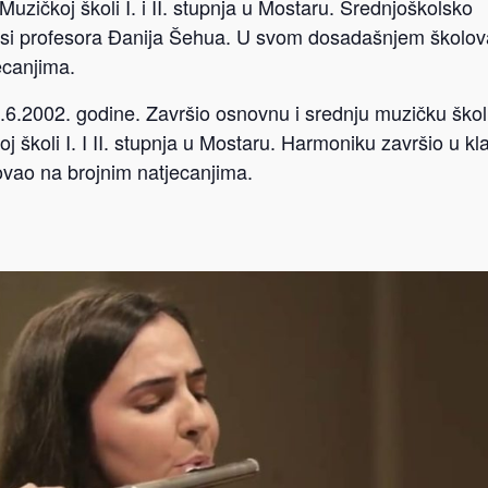
 Muzičkoj školi I. i II. stupnja u Mostaru. Srednjoškolsko
lasi profesora Đanija Šehua. U svom dosadašnjem školov
ecanjima.
8.6.2002. godine. Završio osnovnu i srednju muzičku ško
 školi I. I II. stupnja u Mostaru. Harmoniku završio u kla
ovao na brojnim natjecanjima.