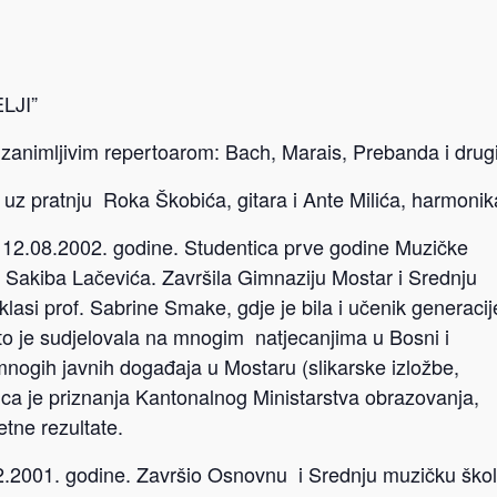
LJI”
 zanimljivim repertoarom: Bach, Marais, Prebanda i drugi
as uz pratnju Roka Škobića, gitara i Ante Milića, harmonik
na 12.08.2002. godine. Studentica prve godine Muzičke
. Sakiba Lačevića. Završila Gimnaziju Mostar i Srednju
 klasi prof. Sabrine Smake, gdje je bila i učenik generacij
o je sudjelovala na mnogim natjecanjima u Bosni i
mnogih javnih događaja u Mostaru (slikarske izložbe,
tnica je priznanja Kantonalnog Ministarstva obrazovanja,
etne rezultate.
2.2001. godine. Završio Osnovnu i Srednju muzičku ško