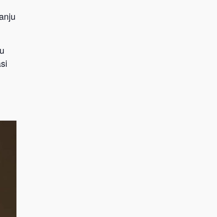
anju
lu
si