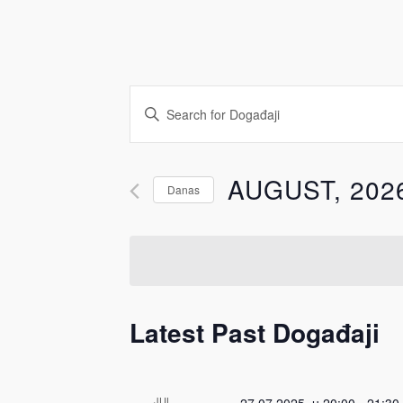
Događaji
Enter
Search
Keyword.
Search
and
AUGUST, 202
Danas
for
Views
Događaji
Select
by
date.
Navigation
Keyword.
Latest Past Događaji
JUL