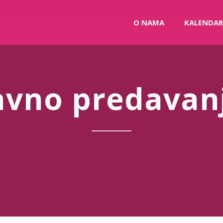
O NAMA
KALENDAR
avno predavan