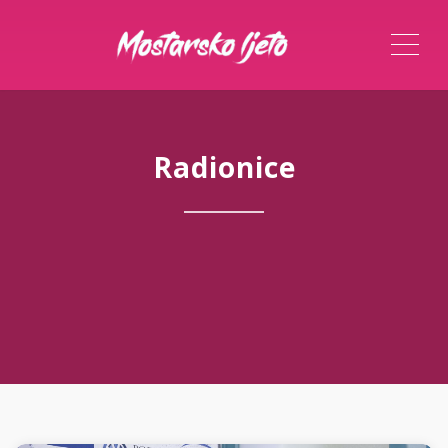
ME
Radionice