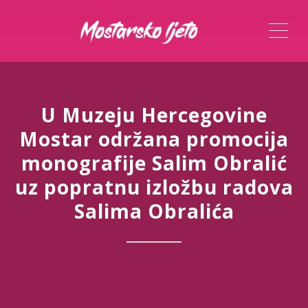
ME
U Muzeju Hercegovine
Mostar održana promocija
monografije Salim Obralić
uz popratnu izložbu radova
Salima Obralića