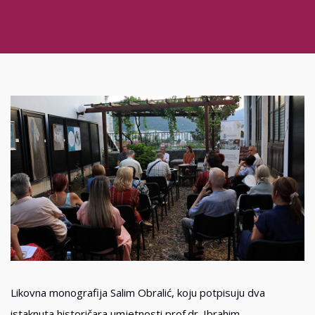
Likovna monografija Salim Obralić, koju potpisuju dva
istaknuta historičara umjetnosti prof.dr. Ibrahim