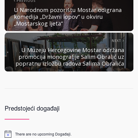
PREVIOUS
U Narodnom pozorištu Mostar odigrana
komedija „Državni lopov“ u okviru
„Mostarskog ljeta“
NEXT
U Muzeju Hercegovine Mostar održana
promocija monografije Salim Obralić uz
popratnu izložbu radova Salima Obralića
Predstojeći događaji
There are no upcoming Događaji.