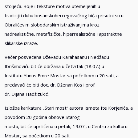
stoljeća. Boje i teksture motiva utemeljenih u
tradiciji i duhu bosanskohercegovačkog bića prisutni su u
Obralićevim slobodarskim istraživanjima kroz
nadrealistične, metafizičke, hiperrealistične i apstraktne
slikarske izraze.
Večer posvećena Dževadu Karahasanu i Nedžadu
Ibrišimoviću bit će održana u četvrtak (18.07.) u
Institutu Yunus Emre Mostar sa početkom u 20 sati, a
predavači će biti doc. dr. Dženan Kos i prof.
dr. Dijana Hadžizukić.
Izložba karikatura „Stari most“ autora Ismeta Ite Korjenića, a
povodom 20 godina obnove Starog
mosta, bit će upriličena u petak, 19.07., u Centru za kulturu
Mostar, sa početkom u 20 sati.