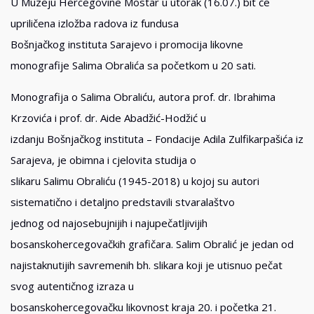
U Muzeju Hercegovine Mostar u utorak (16.07.) bit će
upriličena izložba radova iz fundusa
Bošnjačkog instituta Sarajevo i promocija likovne
monografije Salima Obralića sa početkom u 20 sati.
Monografija o Salima Obraliću, autora prof. dr. Ibrahima
Krzovića i prof. dr. Aide Abadžić-Hodžić u
izdanju Bošnjačkog instituta – Fondacije Adila Zulfikarpašića iz
Sarajeva, je obimna i cjelovita studija o
slikaru Salimu Obraliću (1945-2018) u kojoj su autori
sistematično i detaljno predstavili stvaralaštvo
jednog od najosebujnijih i najupečatljivijih
bosanskohercegovačkih grafičara. Salim Obralić je jedan od
najistaknutijih savremenih bh. slikara koji je utisnuo pečat
svog autentičnog izraza u
bosanskohercegovačku likovnost kraja 20. i početka 21.