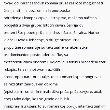
“Svaki od Karahasanovih romana pruža različite mogućnosti
čitanja, ali ih, s obzirom na hronotopsko
određenje i kompozicijsko ustrojstvo, možemo načelno
podijeliti u dvije grupe: Istočni diwan, Šahrijarov
prsten i Što pepeo priča, s jedne, i: Sara i Serafna, Noćno
vijeće i Uvod u lebdenje, s druge strane. Prvu
grupu čine romani čije su tekstualne karakteristike
predominantno postmodernističke, sa
metatekstualnim okvirom u kojem je u fokusu pronađeni stari
rukopis, te sa mnoštvom različitih
hronotopa i naratora. Dalje, to su romani koji se poigravaju
sa različitim žanrovskim oblicima
(epistolarni roman, kriminalistička priča, priča zavjere, adab,
esej i tako dalje) koji se grade da bi bili
ironizirani ili urušeni, to su romani koji obiluju intertekstualnim