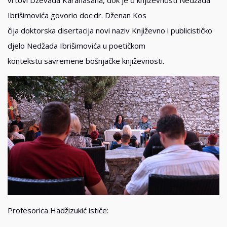
vrtovi Dževada Karahasana, dok je o književnosti Nedžada
Ibrišimovića govorio doc.dr. Dženan Kos
čija doktorska disertacija novi naziv Književno i publicističko
djelo Nedžada Ibrišimovića u poetičkom
kontekstu savremene bošnjačke književnosti.
Profesorica Hadžizukić ističe: