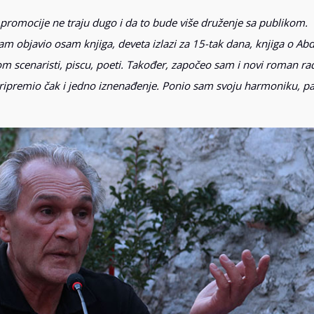
 promocije ne traju dugo i da to bude više druženje sa publikom.
am objavio osam knjiga, deveta izlazi za 15-tak dana, knjiga o Ab
 scenaristi, piscu, poeti. Također, započeo sam i novi roman r
 pripremio čak i jedno iznenađenje. Ponio sam svoju harmoniku, 