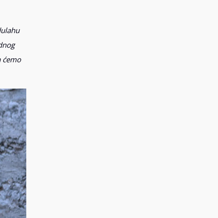
dulahu
adnog
pa ćemo