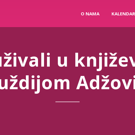
O NAMA
KALENDAR
živali u knjiže
Ruždijom Adžov