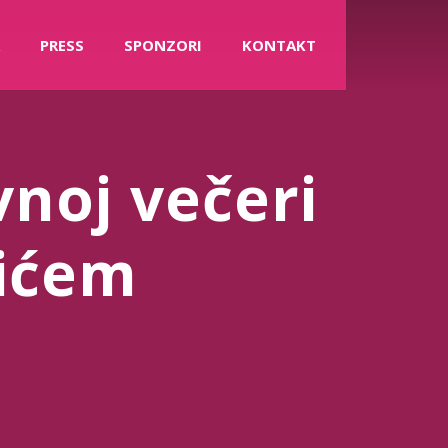
PRESS
SPONZORI
KONTAKT
vnoj večeri
ićem