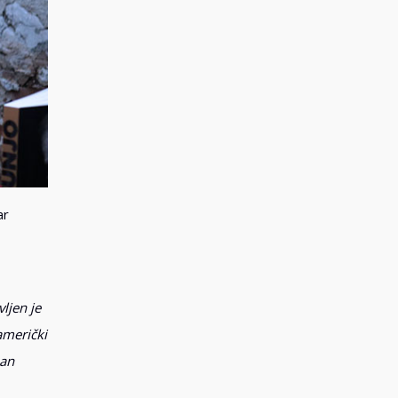
ar
ljen je
američki
man