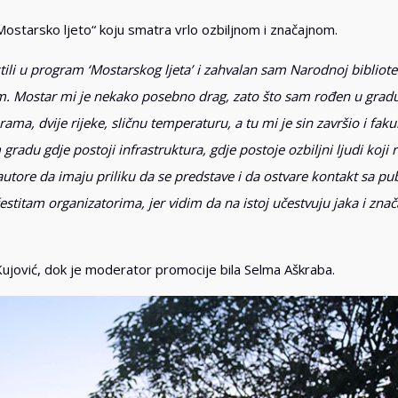
Mostarsko ljeto“ koju smatra vrlo ozbiljnom i značajnom.
li u program ‘Mostarskog ljeta’ i zahvalan sam Narodnoj bibliote
 Mostar mi je nekako posebno drag, zato što sam rođen u gradu 
ama, dvije rijeke, sličnu temperaturu, a tu mi je sin završio i fakul
adu gdje postoji infrastruktura, gdje postoje ozbiljni ljudi koji 
 autore da imaju priliku da se predstave i da ostvare kontakt sa pu
 čestitam organizatorima, jer vidim da na istoj učestvuju jaka i zna
ujović, dok je moderator promocije bila Selma Aškraba.