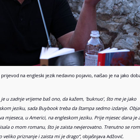
e prijevod na engleski jezik nedavno pojavio, naišao je na jako dob
an je u zadnje vrijeme baš ono, da kažem, ‘buknuo’, što me je jako
anskom jeziku, sada Buybook treba da štampa sedmo izdanje. Objav
va mjeseca, u Americi, na engleskom jeziku. Prije mjesec dana je 
pisala o mom romanu, što je zaista nevjerovatno. Trenutno se ro
o veliko priznanje i zaista mi je drago“,
objašnjava Adžović.