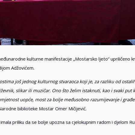
međunarodne kulturne manifestacije „Mostarsko ljeto“ upriličeno k
ždijom Adžovićem.
tima još jednog kulturnog stvaraoca koji je, za razliku od ostalih
ževnik, slikar ili muzičar. Ono što želim istaknuti, kao i svaki put 
 i umjetnost uopće, most za bolje međusobno razumijevanje i građe
 Narodne biblioteke Mostar Omer Mičijević.
imala priliku da se bolje upozna sa cjelokupnim radom i djelom Ru