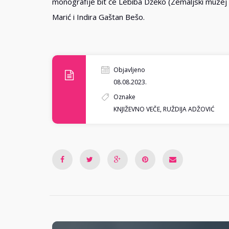
monografije bit će Lebiba Džeko (Zemaljski muzej 
Marić i Indira Gaštan Bešo.
Objavljeno
08.08.2023.
Oznake
KNJIŽEVNO VEČE
,
RUŽDIJA ADŽOVIĆ