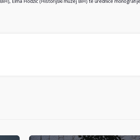
BiH), Elma Hodžić (Historijski muzej BiH) te urednice monografij