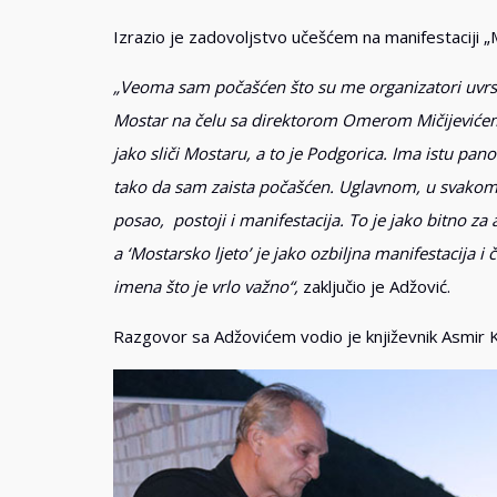
Izrazio je zadovoljstvo učešćem na manifestaciji „
„Veoma sam počašćen što su me organizatori uvrsti
Mostar na čelu sa direktorom Omerom Mičijevićem.
jako sliči Mostaru, a to je Podgorica. Ima istu panor
tako da sam zaista počašćen. Uglavnom, u svakom gr
posao, postoji i manifestacija. To je jako bitno za
a ‘Mostarsko ljeto’ je jako ozbiljna manifestacija i
imena što je vrlo važno“,
zaključio je Adžović.
Razgovor sa Adžovićem vodio je književnik Asmir K