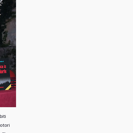
iti
otori