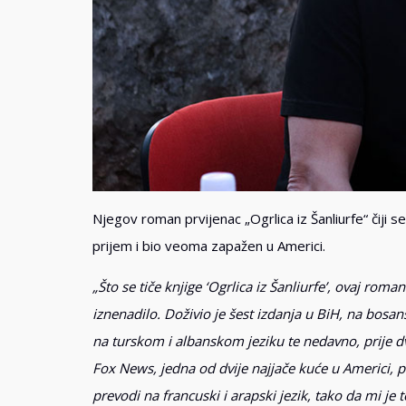
Njegov roman prvijenac „Ogrlica iz Šanliurfe“ čiji s
prijem i bio veoma zapažen u Americi.
„Što se tiče knjige ‘Ogrlica iz Šanliurfe’, ovaj rom
iznenadilo. Doživio je šest izdanja u BiH, na bos
na turskom i albanskom jeziku te nedavno, prije d
Fox News, jedna od dvije najjače kuće u Americi, 
prevodi na francuski i arapski jezik, tako da mi je t