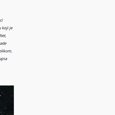
ci
koji je
tet,
rade
blikom,
čajna