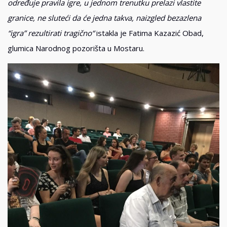
određuje pravila igre, u jednom trenutku prelazi vlastite
granice, ne sluteći da će jedna takva, naizgled bezazlena
“igra” rezultirati tragično“
istakla je Fatima Kazazić Obad,
glumica Narodnog pozorišta u Mostaru.