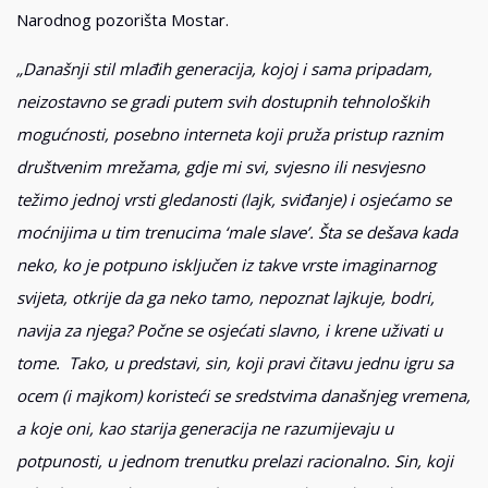
Narodnog pozorišta Mostar.
„Današnji stil mlađih generacija, kojoj i sama pripadam,
neizostavno se gradi putem svih dostupnih tehnoloških
mogućnosti, posebno interneta koji pruža pristup raznim
društvenim mrežama, gdje mi svi, svjesno ili nesvjesno
težimo jednoj vrsti gledanosti (lajk, sviđanje) i osjećamo se
moćnijima u tim trenucima ‘male slave’. Šta se dešava kada
neko, ko je potpuno isključen iz takve vrste imaginarnog
svijeta, otkrije da ga neko tamo, nepoznat lajkuje, bodri,
navija za njega? Počne se osjećati slavno, i krene uživati u
tome. Tako, u predstavi, sin, koji pravi čitavu jednu igru sa
ocem (i majkom) koristeći se sredstvima današnjeg vremena,
a koje oni, kao starija generacija ne razumijevaju u
potpunosti, u jednom trenutku prelazi racionalno. Sin, koji