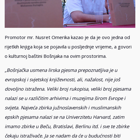
Promotor mr. Nusret Omerika kazao je da je ovo jedna od
rijetkih knjiga koja se pojavila u posljednje vrijeme, a govori
o kulturnoj baštini Bošnjaka na ovim prostorima.
„Bošnjačka usmena lirska pjesma prepoznatljiva je u
evropskoj i svjetskoj književnosti, ali, nažalost, nije još
dovoljno istražena. Veliki broj rukopisa, veliki broj pjesama
nalazi se u različitim arhivima i muzejima širom Evrope i
svijeta. Najveća zbirka južnoslavenskih i muslimanskih
epskih pjesama nalazi se na Univerzitetu Harvard, zatim
imamo zbirke u Beču, Bratislavi, Berlinu itd. i
sve te zbirke
čekaju istraživače. Ja se nadam da će u budućnosti biti