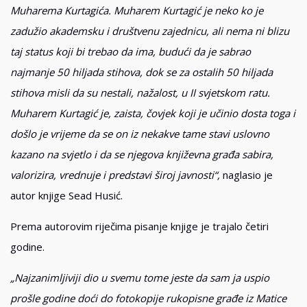
Muharema Kurtagića. Muharem Kurtagić je neko ko je
zadužio akademsku i društvenu zajednicu, ali nema ni blizu
taj status koji bi trebao da ima, budući da je sabrao
najmanje 50 hiljada stihova, dok se za ostalih 50 hiljada
stihova misli da su nestali, nažalost, u II svjetskom ratu.
Muharem Kurtagić je, zaista, čovjek koji je učinio dosta toga i
došlo je vrijeme da se on iz nekakve tame stavi uslovno
kazano na svjetlo i da se njegova književna građa sabira,
valorizira, vrednuje i predstavi široj javnosti“,
naglasio je
autor knjige Sead Husić.
Prema autorovim riječima pisanje knjige je trajalo četiri
godine.
„Najzanimljiviji dio u svemu tome jeste da sam ja uspio
prošle godine doći do fotokopije rukopisne građe iz Matice