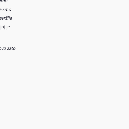
vimo
me smo
vršila
joj je
ovo zato