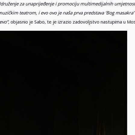
ruženje za unaprijeđenje i promociju multimedijalnih umjetnosti
 muzičkim teatrom, i evo ovo je naša prva predstava ‘Bog masakra’
evo“,
objasnio je Sabo, te je izrazio zadovoljstvo nastupima u Mos