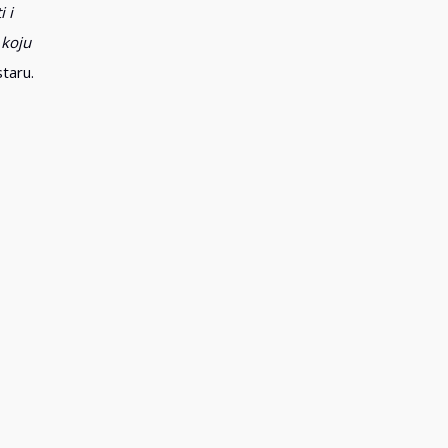
 i
 koju
taru.