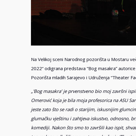
Na Velikoj sceni Narodnog pozorišta u Mostaru ve
2022“ odigrana predstava “Bog masakra” autorice Y
Pozorišta mladih Sarajevo i Udruženja “Theater Fa
„'Bog masakra’ je prvenstveno bio moj završni ispit
Omerović koja je bila moja profesorica na ASU Sar
jeste zato što se radi o starijim, iskusnijim glumci
glumačku vještinu i zahtjeva iskustvo, odnosno, brz
komediji. Nakon što smo to završili kao ispit, shva