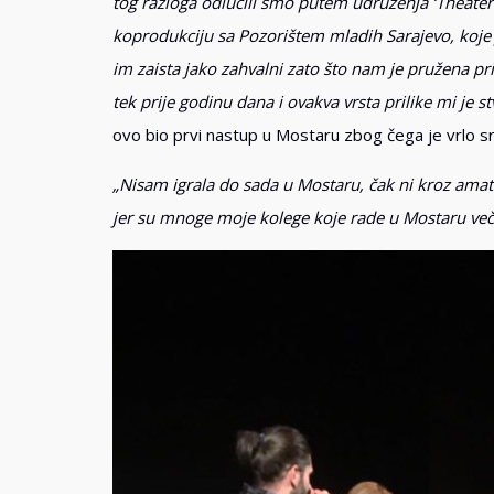
tog razloga odlučili smo putem udruženja ‘Theater
koprodukciju sa Pozorištem mladih Sarajevo, koje 
im zaista jako zahvalni zato što nam je pružena pr
tek prije godinu dana i ovakva vrsta prilike mi je s
ovo bio prvi nastup u Mostaru zbog čega je vrlo s
„Nisam igrala do sada u Mostaru, čak ni kroz amate
jer su mnoge moje kolege koje rade u Mostaru veče