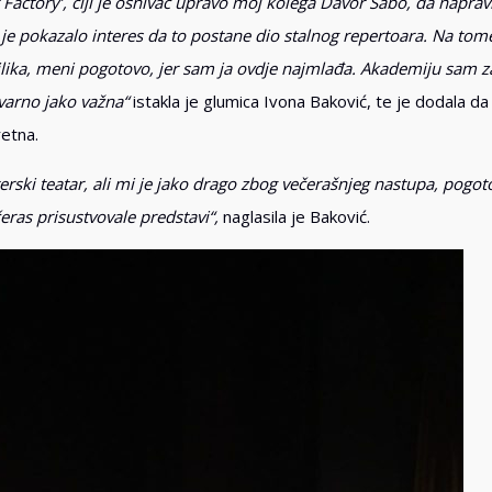
 Factory’, čiji je osnivač upravo moj kolega Davor Sabo, da napra
je pokazalo interes da to postane dio stalnog repertoara. Na to
ilika, meni pogotovo, jer sam ja ovdje najmlađa. Akademiju sam za
tvarno jako važna“
istakla je glumica Ivona Baković, te je dodala da 
retna.
rski teatar, ali mi je jako drago zbog večerašnjeg nastupa, pogot
ras prisustvovale predstavi“,
naglasila je Baković.