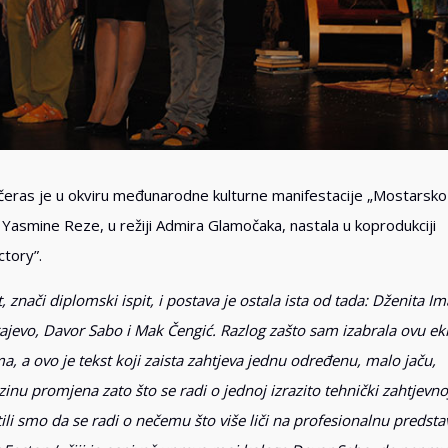
čeras je u okviru međunarodne kulturne manifestacije „Mostarsko 
asmine Reze, u režiji Admira Glamočaka, nastala u koprodukciji
ctory”.
, znači diplomski ispit, i postava je ostala ista od tada: Dženita 
ajevo, Davor Sabo i Mak Čengić. Razlog zašto sam izabrala ovu ek
ma, a ovo je tekst koji zaista zahtjeva jednu određenu, malo jaču,
inu promjena zato što se radi o jednoj izrazito tehnički zahtjevno
tili smo da se radi o nečemu što više liči na profesionalnu predstav