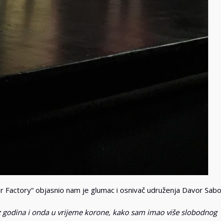
ter Factory“ objasnio nam je glumac i osnivač udruženja Davor Sabo
iz godina i onda u vrijeme korone, kako sam imao više slobodnog