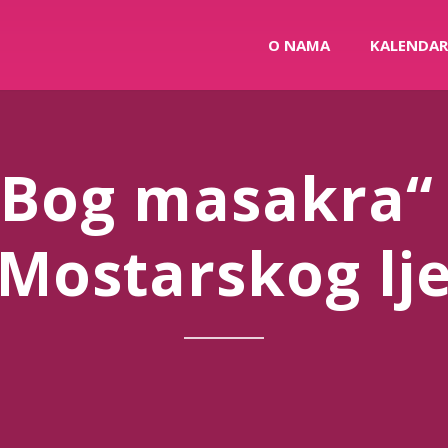
O NAMA
KALENDAR
„Bog masakra“ 
„Mostarskog lje