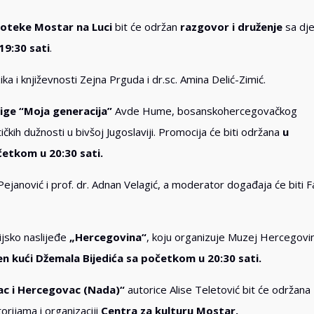
ioteke Mostar na Luci
bit će održan
razgovor i druženje
sa dje
19:30 sati
.
ka i književnosti Zejna Prguda i dr.sc. Amina Delić-Zimić.
ige “Moja generacija”
Avde Hume, bosanskohercegovačkog
ičkih dužnosti u bivšoj Jugoslaviji. Promocija će biti održana
u
etkom u 20:30 sati.
 Pejanović i prof. dr. Adnan Velagić, a moderator događaja će biti F
rijsko naslijeđe
„Hercegovina“
, koju organizuje Muzej Hercegovi
en kući Džemala Bijedića sa početkom u 20:30 sati.
nac i Hercegovac (Nada)“
autorice Alise Teletović bit će održana
torijama i organizaciji
Centra za kulturu Mostar.