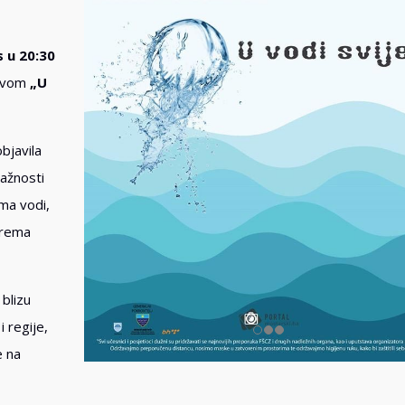
 u 20:30
ivom
„U
objavila
važnosti
ma vodi,
 prema
 blizu
i regije,
e na