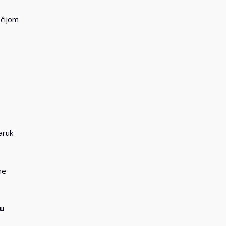
čijom
aruk
ne
u