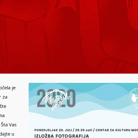
očela je
r za
šte
dna
 Šta Vas
dajte u