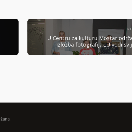
N
U Centru za kulturu Mostar održ
izložba fotografija „U vodi svij
ržana.