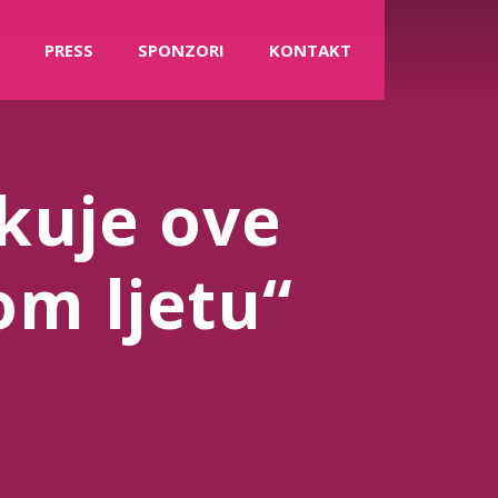
PRESS
SPONZORI
KONTAKT
kuje ove
m ljetu“