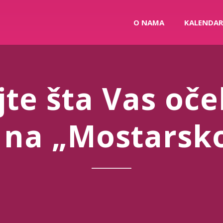
O NAMA
KALENDAR
jte šta Vas oče
 na „Mostarsko