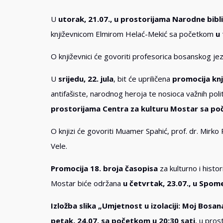
U
utorak, 21.07., u prostorijama Narodne bibl
književnicom Elmirom Helać-Mekić sa početkom
u 
O književnici će govoriti profesorica bosanskog jezi
U
srijedu, 22. jula
, bit će upriličena
promocija knj
antifašiste, narodnog heroja te nosioca važnih polit
prostorijama Centra za kulturu Mostar sa poč
O knjizi će govoriti Muamer Spahić, prof. dr. Mirko
Vele.
Promocija 18. broja časopisa
za kulturno i histo
Mostar biće održana
u četvrtak, 23.07., u Spom
Izložba slika „Umjetnost u izolaciji: Moj Bosa
petak, 24.07. sa početkom u 20:30 sati
, u pros