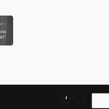
EXT
ana
et“