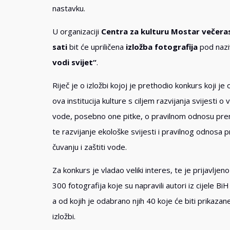
nastavku.
U organizaciji
Centra za kulturu Mostar večeras
sati
bit će upriličena
izložba fotografija
pod naz
vodi svijet“
.
Riječ je o izložbi kojoj je prethodio konkurs koji je 
ova institucija kulture s ciljem razvijanja svijesti o 
vode, posebno one pitke, o pravilnom odnosu pre
te razvijanje ekološke svijesti i pravilnog odnosa
čuvanju i zaštiti vode.
Za konkurs je vladao veliki interes, te je prijavljeno
300 fotografija koje su napravili autori iz cijele BiH 
a od kojih je odabrano njih 40 koje će biti prikazan
izložbi.