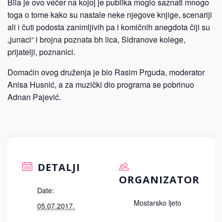
Bila je ovo večer na kojoj je publika moglo saznati mnogo
toga o tome kako su nastale neke njegove knjige, scenariji
ali i čuti podosta zanimljivih pa i komičnih anegdota čiji su
„junaci“ i brojna poznata bh lica, Sidranove kolege,
prijatelji, poznanici.
Domaćin ovog druženja je bio Rasim Prguda, moderator
Anisa Husnić, a za muzički dio programa se pobrinuo
Adnan Pajević.
DETALJI
ORGANIZATOR
Date:
Mostarsko ljeto
05.07.2017.