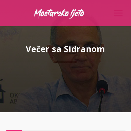
ME
Večer sa Sidranom