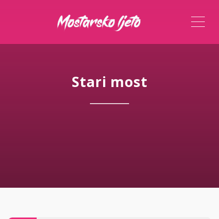
ME
Stari most