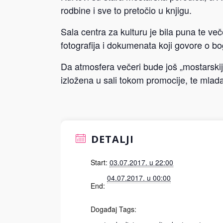
rodbine i sve to pretočio u knjigu.
Sala centra za kulturu je bila puna te ve
fotografija i dokumenata koji govore o boga
Da atmosfera večeri bude još „mostarskija
izložena u sali tokom promocije, te mlada
DETALJI
Start:
03.07.2017. u 22:00
04.07.2017. u 00:00
End:
Događaj Tags: