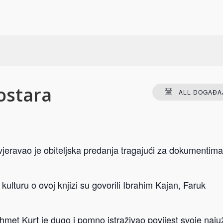
03.07.2017. u 22:00
-
04.07.2017. u 00:00
ostara
ALL DOGAĐAJ
jeravao je obiteljska predanja tragajući za dokumentima
kulturu o ovoj knjizi su govorili Ibrahim Kajan, Faruk
hmet Kurt je dugo i pomno istraživao povijest svoje naju