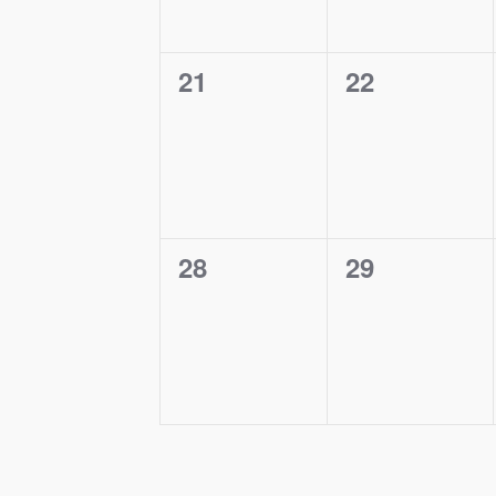
0
0
21
22
Događaji,
Događaji,
0
0
28
29
Događaji,
Događaji,