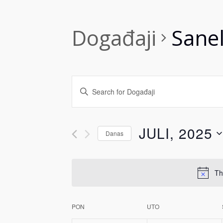
Događaji
Sane
Događaji
Enter
Search
Keyword.
Search
and
JULI, 2025
Danas
for
Views
Događaji
Select
by
date.
Navigation
Th
Keyword.
Calendar
PON
UTO