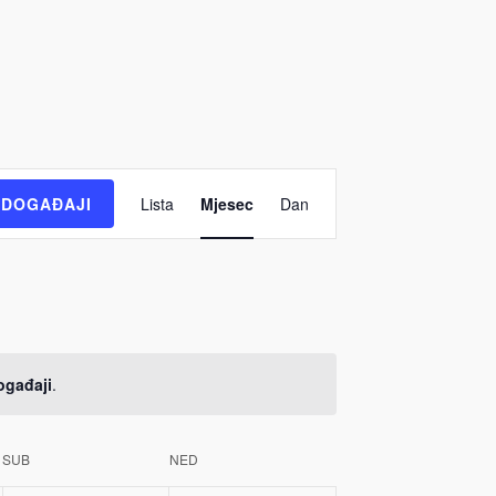
Događaj
DOGAĐAJI
Lista
Mjesec
Dan
Views
Navigation
ogađaji
.
SUB
NED