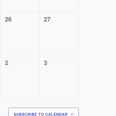
0
0
26
27
Događaji,
Događaji,
0
0
2
3
Događaji,
Događaji,
SUBSCRIBE TO CALENDAR