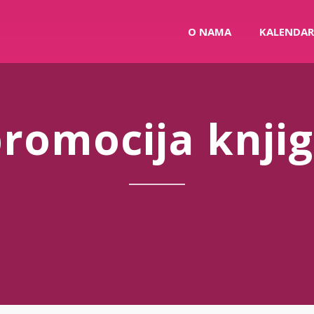
O NAMA
KALENDAR
romocija knji