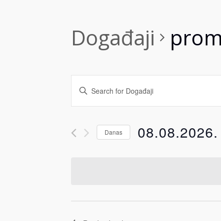
Događaji
promo
Događaji
Enter
Search
Keyword.
Search
and
08.08.2026.
Danas
for
Views
Događaji
Select
by
date.
Navigation
Keyword.