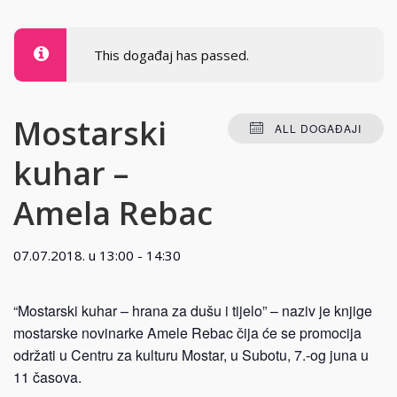
This događaj has passed.
Mostarski
ALL DOGAĐAJI
kuhar –
Amela Rebac
07.07.2018. u 13:00
-
14:30
“Mostarski kuhar – hrana za dušu i tijelo” – naziv je knjige
mostarske novinarke Amele Rebac čija će se promocija
održati u Centru za kulturu Mostar, u Subotu, 7.-og juna u
11 časova.