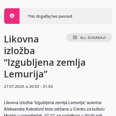
This događaj has passed.
Likovna
ALL DOGAĐAJI
izložba
“Izgubljena zemlja
Lemurija”
27.07.2020. u 20:30
-
21:30
Likovna izložba “Izgubljena zemlja Lemurija” autorice
Aleksandre Kokotović biće održana u Centru za kulturu
Mostar u ponedjeljak, 27.07. sa početkom u 20:30 sati.