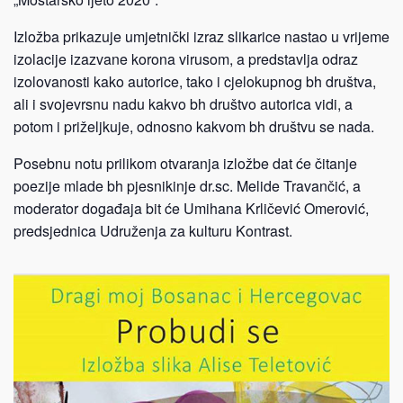
Izložba prikazuje umjetnički izraz slikarice nastao u vrijeme
izolacije izazvane korona virusom, a predstavlja odraz
izolovanosti kako autorice, tako i cjelokupnog bh društva,
ali i svojevrsnu nadu kakvo bh društvo autorica vidi, a
potom i priželjkuje, odnosno kakvom bh društvu se nada.
Posebnu notu prilikom otvaranja izložbe dat će čitanje
poezije mlade bh pjesnikinje dr.sc. Melide Travančić, a
moderator događaja bit će Umihana Krličević Omerović,
predsjednica Udruženja za kulturu Kontrast.