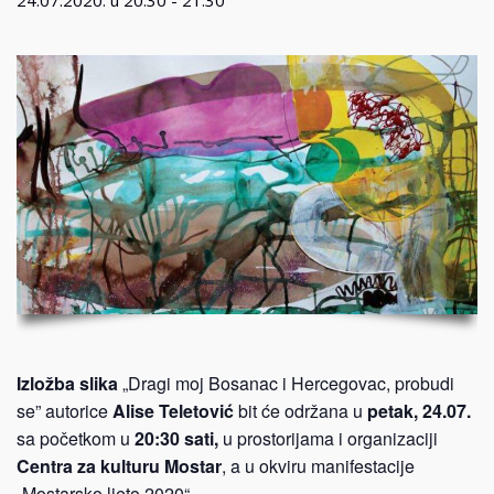
24.07.2020. u 20:30
-
21:30
Izložba slika
„Dragi moj Bosanac i Hercegovac, probudi
se” autorice
Alise Teletović
bit će održana u
petak, 24.07.
sa početkom u
20:30 sati,
u prostorijama i organizaciji
Centra za kulturu Mostar
, a u okviru manifestacije
„Mostarsko ljeto 2020“.