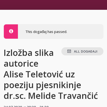
This događaj has passed.
Izložba slika
ALL DOGAĐAJI
autorice
Alise Teletović uz
poeziju pjesnikinje
dr.sc. Melide Travančić