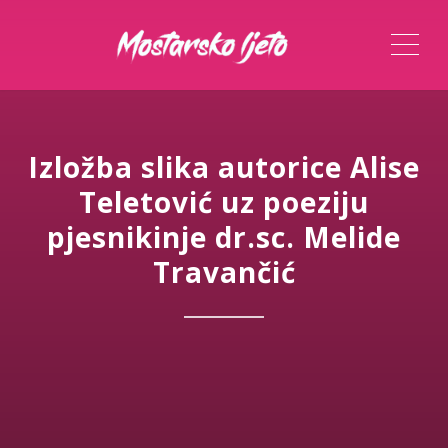
ME
Izložba slika autorice Alise
Teletović uz poeziju
pjesnikinje dr.sc. Melide
Travančić