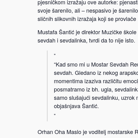
pjesničkom izražaju ove autorke: pjenasti
svoje šarenilo, ali – nespasivo je šarenilo
sličnih slikovnih izražaja koji se provlače
Mustafa Šantić je direktor Muzičke škol
sevdah i sevdalinka, tvrdi da to nije isto.
“Kad smo mi u Mostar Sevdah Reunio
sevdah. Gledano iz nekog arapskog 
momentima izaziva različitu emocij
posmatramo iz bh. ugla, sevdalin
samo slušajući sevdalinku, uzrok m
objašnjava Šantić.
Orhan Oha Maslo je voditelj mostarske Ro