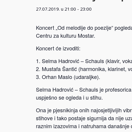
27.07.2019. u 21:00
-
23:00
Koncert „Od melodije do poezije“ pogledaj
Centru za kulturu Mostar.
Koncert će izvoditi:
Selma Hadrović – Schauls (klavir, voka
Mustafa Šantić (harmonika, klarinet, v
Orhan Maslo (udaraljke).
Selma Hadrović – Schauls je profesorica 
uspješno se ogleda i u stihu.
Ona je pjesnikinja onih najosjetljivijih v
stihove i tako postaje sigurnija da nije 
raznim izazovima i natruhama današnje d