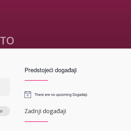
STO
 Mostar
Predstojeći događaji
 13
neretvanski
d Herzegovina
There are no upcoming Događaji.
P
Zadnji događaji
I