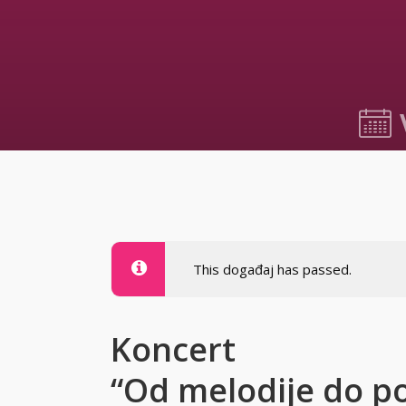
27.07.2
This događaj has passed.
Koncert
“Od melodije do po