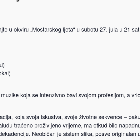
te u okviru „Mostarskog ljeta“ u subotu 27. jula u 21 sat
l)
okal)
muzike koja se intenzivno bavi svojom profesijom, a vrl
ibracija, koja svoja iskustva, svoje životne sekvence – pak
uzaludu traćeno proživljeno vrijeme, ma otkud bilo napadn
ekadencije. Neobičan je sistem slika, posve originalan 