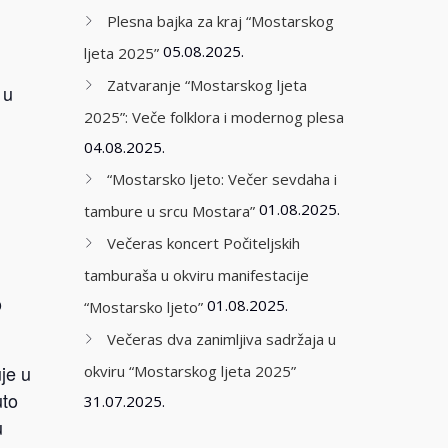
Plesna bajka za kraj “Mostarskog
05.08.2025.
ljeta 2025”
Zatvaranje “Mostarskog ljeta
 u
2025”: Veče folklora i modernog plesa
04.08.2025.
“Mostarsko ljeto: Večer sevdaha i
01.08.2025.
tambure u srcu Mostara”
Večeras koncert Počiteljskih
tamburaša u okviru manifestacije
o
01.08.2025.
“Mostarsko ljeto”
Večeras dva zanimljiva sadržaja u
uje u
okviru “Mostarskog ljeta 2025”
uto
31.07.2025.
u