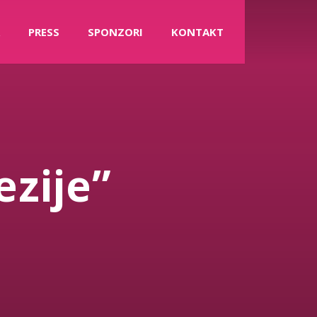
PRESS
SPONZORI
KONTAKT
zije”