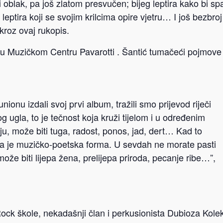
 oblak, pa još zlatom presvučen; bijeg leptira kako bi sp
 leptira koji se svojim krilcima opire vjetru… I još bezbroj
 kroz ovaj rukopis.
e u Muzičkom Centru Pavarotti . Šantić tumačeći pojmove
nu izdali svoj prvi album, tražili smo prijevod riječi
ugla, to je tečnost koja kruži tijelom i u određenim
u, može biti tuga, radost, ponos, jad, dert… Kad to
ka je muzičko-poetska forma. U sevdah ne morate pasti
ože biti lijepa žena, prelijepa priroda, pecanje ribe…”,
ck škole, nekadašnji član i perkusionista Dubioza Kolek