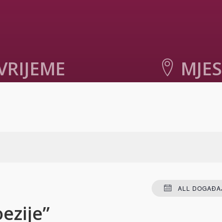
VRIJEME
MJE
019. u 21:00
-
23:00
Centar za kulturu
Rade Bitange
Mostar
,
Hercegovačko-
kanton
88000
Bosnia an
+ GOOGLE MA
ALL DOGAĐAJ
ezije”