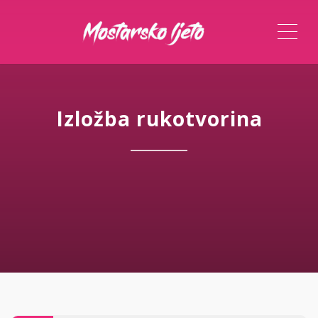
ME
Izložba rukotvorina