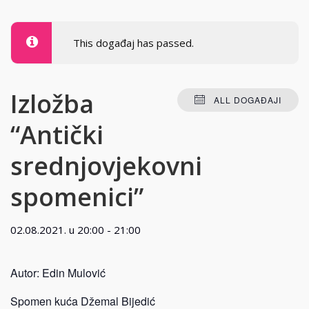
This događaj has passed.
Izložba
ALL DOGAĐAJI
“Antički
srednjovjekovni
spomenici”
02.08.2021. u 20:00
-
21:00
Autor: Edin Mulović
Spomen kuća Džemal Bijedić