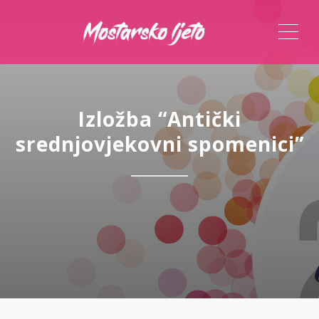
ME
Izložba “Antički
srednjovjekovni spomenici”