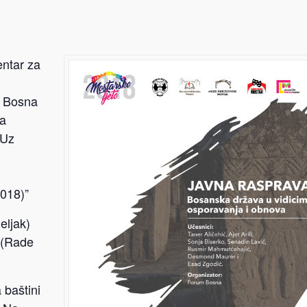
entar za
a Bosna
ka
 Uz
018)”
eljak)
 (Rade
baštini