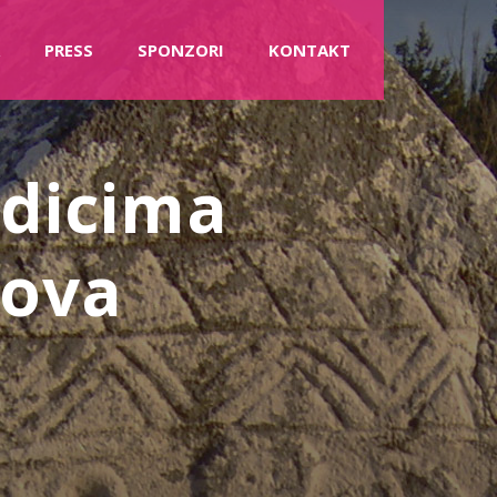
PRESS
SPONZORI
KONTAKT
idicima
nova