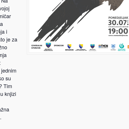
. Na
vojoj
ničar
ba
ja i
to je za
žno
nja
t
š jednim
ako su
e? Tim
 knjizi
ažna
.