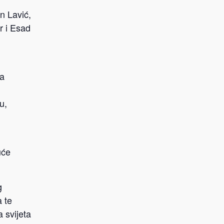
in Lavić,
 i Esad
ma
u,
u
uće
g
a te
a svijeta