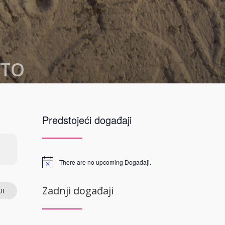
STO
 Mostar
Predstojeći događaji
 13
neretvanski
d Herzegovina
There are no upcoming Događaji.
P
Zadnji događaji
I