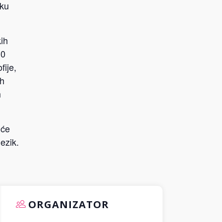
čku
kih
30
fije,
ih
m
 će
ezik.
ORGANIZATOR