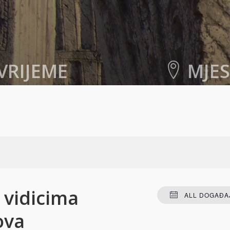
VRIJEME
MJE
018. u 19:00
-
21:00
Centar za kulturu
Rade Bitange
Mostar
,
Hercegovačko-
kanton
88000
Bosnia an
+ GOOGLE MA
 vidicima
ALL DOGAĐAJ
ova