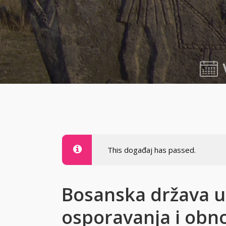
30.07.2
This događaj has passed.
Bosanska država u
osporavanja i obn