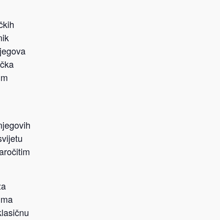
čkih
nik
Njegova
ička
nim
jegovih
svijetu
naročitim
za
ruma
klasičnu