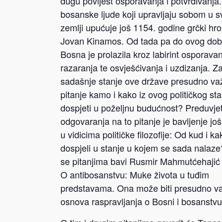
dugu povijest osporavanja i potvrđivanja
bosanske ljude koji upravljaju sobom u s
zemlji upućuje još 1154. godine grčki hro
Jovan Kinamos. Od tada pa do ovog do
Bosna je prolazila kroz labirint osporavan
razaranja te osvješćivanja i uzdizanja. Za
sadašnje stanje ove države presudno va
pitanje kamo i kako iz ovog političkog sta
dospjeti u poželjnu budućnost? Preduvje
odgovaranja na to pitanje je bavljenje jo
u vidicima političke filozofije: Od kud i k
dospjeli u stanje u kojem se sada nalaz
se pitanjima bavi Rusmir Mahmutćehajić u
O antibosanstvu: Muke života u tuđim
predstavama. Ona može biti presudno v
osnova raspravljanja o Bosni i bosanstvu