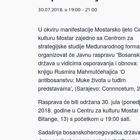
30.07.2018. u 19:00
-
21:00
U okviru manifestacije Mostarsko ljeto C
kulturu Mostar zajedno sa Centrom za
strategijske studije Međunarodnog form
organizovat će Javnu raspravu “Bosans
država u vidicima osporavanja i obnova:
knjigu Rusmira Mahmutćehajića ‘O
antibosanstvu: Muke života u tuđim
predstavama’, (Sarajevo: Connncetum, 2
Rasprava će biti održana 30. jula (ponedj
2018. godine u Centru za kulturu Mostar
Bitange, 13) s početkom u 19:00 sati.
Sadašnja bosanskohercegovačka država 