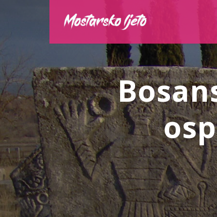
Bosans
osp