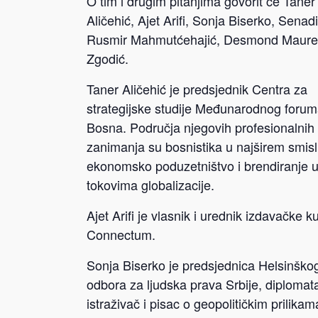
O tim i drugim pitanjima govorit će Taner
Aličehić, Ajet Arifi, Sonja Biserko, Senad
Rusmir Mahmutćehajić, Desmond Maurer
Zgodić.
Taner Aličehić je predsjednik Centra za
strategijske studije Međunarodnog foru
Bosna. Područja njegovih profesionalnih
zanimanja su bosnistika u najširem smisl
ekonomsko poduzetništvo i brendiranje 
tokovima globalizacije.
Ajet Arifi je vlasnik i urednik izdavačke k
Connectum.
Sonja Biserko je predsjednica Helsinško
odbora za ljudska prava Srbije, diplomat
istraživač i pisac o geopolitičkim prilikam