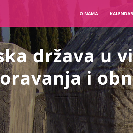
O NAMA
KALENDAR
ka država u v
oravanja i ob