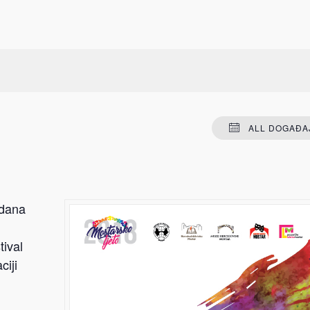
28.07.2018. u 20:00
-
21:00
ALL DOGAĐAJ
 dana
ival
ciji