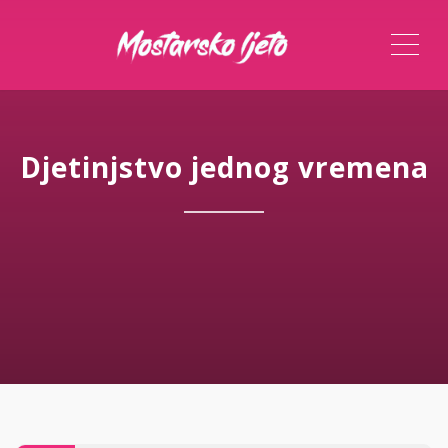
ME
Djetinjstvo jednog vremena