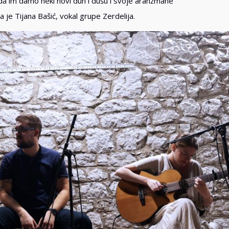
da im damo neki novi duh i dušu i svoje aranžmane
la je Tijana Bašić, vokal grupe Zerdelija.