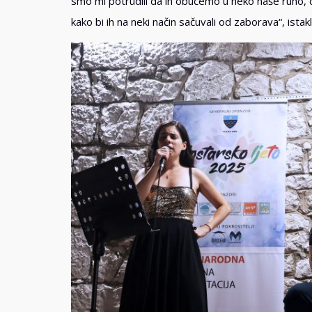
smo mi potrudili da ih obučemo u neko naše ruho, 
kako bi ih na neki način sačuvali od zaborava“, istak