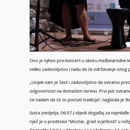
Ovo je njihov prvi koncert u okviru međunarodne kul
veliko zadovoljstvo i nadu da će održavanje istog po
„Uvijek nam je čast i zadovoljstvo da sviramo pr
odgovornost na domaćem terenu. Prvi put sviramo u
se nadam da će to postati tradicija“, naglasila je Ba
Sutra (nedjelja, 06.07.) slijedi događaj za najmlađ
riječ je o predstavi “Mostar, grad svjetlosti” u reži