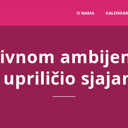
O NAMA
KALENDAR
ivnom ambijen
 upriličio sjaj