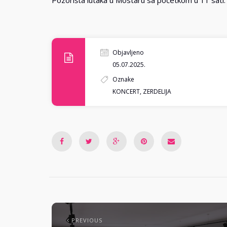
Pozorišta lutaka u Mostaru sa početkom u 11 sati.
Objavljeno
05.07.2025.
Oznake
KONCERT
,
ZERDELIJA
PREVIOUS