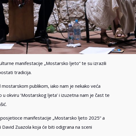
turne manifestacije „Mostarsko ljeto“ te su izrazili
stati tradicija.
ed mostarskom publikom, iako nam je nekako veća
 okviru ‘Mostarskog ljeta’ i izuzetna nam je čast te
šić.
e posjetioce manifestacije „Mostarsko ljeto 2025“ a
ji David Zuazola koja će biti odigrana na sceni