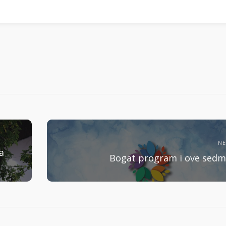
N
a
Bogat program i ove sedm