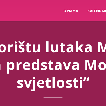
O NAMA
KALENDAR
orištu lutaka 
a predstava Mo
svjetlosti“