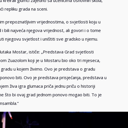
u kreirali glumci zajedno sa učenicima osnovnih škola,
i repliku grada na sceni.
im prepoznatljivim vrijednostima, o svjetlosti koju u
d i bili najveća njegova vrijednost, ali govori i o tome
rnuti njegovu svjetlost i uništiti sve gradsko u njemu.
utaka Mostar, ističe: „Predstava Grad svjetlosti
idom Zuazolom koji je u Mostaru bio oko tri mjeseca,
o gradu u kojem živimo. Ovo je predstava o gradu
 ponovo biti. Ovo je predstava prisjećanja, predstava u
jem živa igra glumaca priča jednu priču o historiji
me što bi ovaj grad jednom ponovo mogao biti. To je
ansambla.“