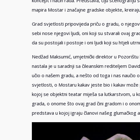
koncept i način rada. Predstava, čiju scenografiju s
mapira Mostar i značajne gradske objekte, kreirajuć
Grad svjetlosti pripovijeda priču o gradu, o njegov
sebi nose njegovi ljudi, oni koji su stvarali ovaj gra
da su postojali i postoje i oni ljudi koji su htjeli ut
Nedžad Maksumić, umjetnički direktor u Pozorištu l
nastala je u saradnji sa čileanskim rediteljem Dav
učio o našem gradu, a nešto od toga i nas naučio 
svjetlosti, o Mostaru kakav jeste bio i kakav može
kojoj se objektni teatar miješa sa lutkarstvom, u ko
grada, o onome što ovaj grad čini gradom i o ono
predstava u kojoj igraju članovi našeg glumačkog 