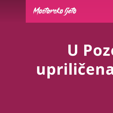
U Poz
upriličen